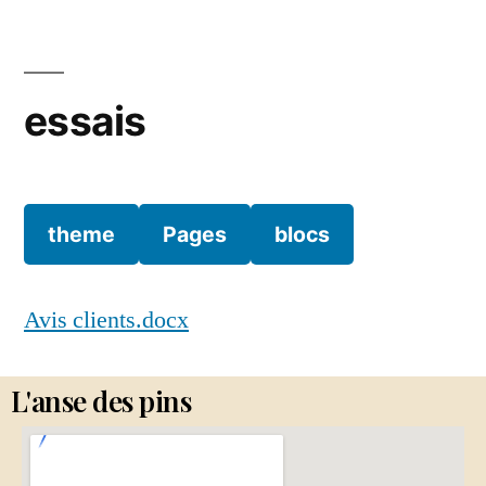
essais
theme
Pages
blocs
Avis clients.docx
L'anse des pins